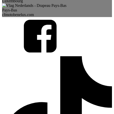
Luxembourg
Pays-Bas
cfmotobenelux.com