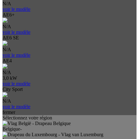
N/A
voir le modèle
AE6+
N/A
voir le modèle
AE6 SE
N/A
voir le modèle
AE4
N/A
3,0 kW
voir le modèle
City Sport
N/A
voir le modèle
fermer
Sélectionnez votre région
Belgique-