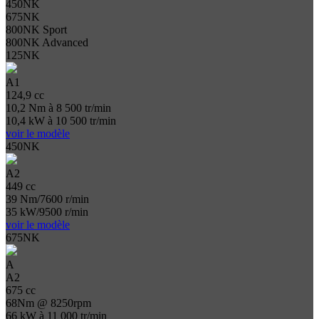
450NK
675NK
800NK Sport
800NK Advanced
125NK
A1
124,9 cc
10,2 Nm à 8 500 tr/min
10,4 kW à 10 500 tr/min
voir le modèle
450NK
A2
449 cc
39 Nm/7600 r/min
35 kW/9500 r/min
voir le modèle
675NK
A
A2
675 cc
68Nm @ 8250rpm
66 kW à 11 000 tr/min