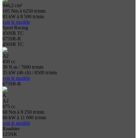
946,2 cm³
105 Nm à 6250 tr/min
83 kW à 8 500 tr/min
voir le modèle
Sport Racing
450SR TC
675SR-R
450SR TC
A2
450 cc
39 N.m / 7600 tr/min
35 kW (46 ch) / 8500 tr/min
voir le modèle
675SR-R
A
A2
675 cc
68 Nm à 8 250 tr/min
66 kW à 11 000 tr/min
voir le modèle
Roadster
125NK