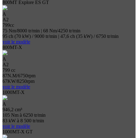
800MT Explore ES GT
A
A2
799cc
75 Nm/8000 tr/min | 68 Nm/4250 tr/min
95 ch (70 kW) / 9000 tr/min | 47,6 ch (35 kW) / 6750 tr/min
voir le modèle
800MT-X
A
A2
799 cc
87N.M/6750rpm
67KW/8250rpm
voir le modèle
1000MT-X
A
946,2 cm³
105 Nm à 6250 tr/min
83 kW à 8 500 tr/min
voir le modèle
1000MT-X GT