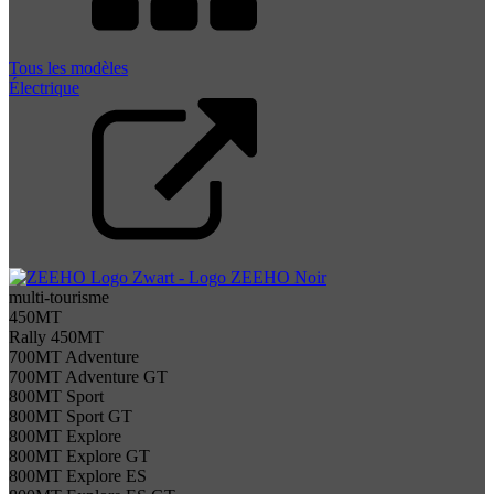
Tous les modèles
Électrique
multi-tourisme
450MT
Rally 450MT
700MT Adventure
700MT Adventure GT
800MT Sport
800MT Sport GT
800MT Explore
800MT Explore GT
800MT Explore ES