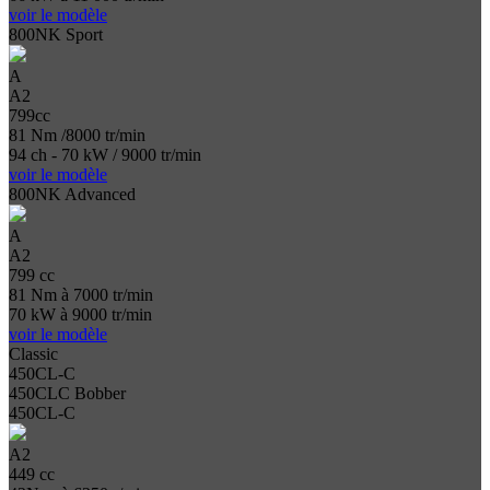
voir le modèle
800NK Sport
A
A2
799cc
81 Nm /8000 tr/min
94 ch - 70 kW / 9000 tr/min
voir le modèle
800NK Advanced
A
A2
799 cc
81 Nm à 7000 tr/min
70 kW à 9000 tr/min
voir le modèle
Classic
450CL-C
450CLC Bobber
450CL-C
A2
449 cc