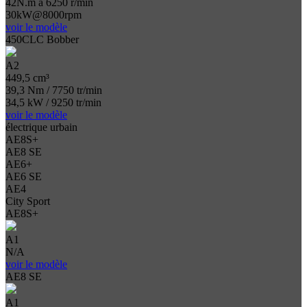
42N.m à 6250 r/min
30kW@8000rpm
voir le modèle
450CLC Bobber
A2
449,5 cm³
39,3 Nm / 7750 tr/min
34,5 kW / 9250 tr/min
voir le modèle
électrique urbain
AE8S+
AE8 SE
AE6+
AE6 SE
AE4
City Sport
AE8S+
A1
N/A
voir le modèle
AE8 SE
A1