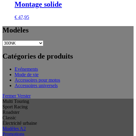
Montage solide
€
47,95
Modèles
Catégories de produits
Evénements
Mode de vie
Accessoires pour motos
Accessoires universels
Fermer Verster
Multi Touring
Sport Racing
Roadster
Classic
Électricité urbaine
Modèles A2
Promotions