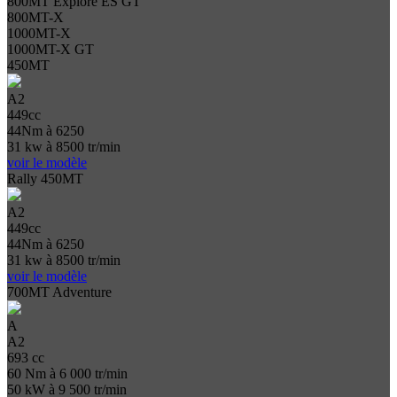
800MT Explore ES GT
800MT-X
1000MT-X
1000MT-X GT
450MT
A2
449cc
44Nm à 6250
31 kw à 8500 tr/min
voir le modèle
Rally 450MT
A2
449cc
44Nm à 6250
31 kw à 8500 tr/min
voir le modèle
700MT Adventure
A
A2
693 cc
60 Nm à 6 000 tr/min
50 kW à 9 500 tr/min