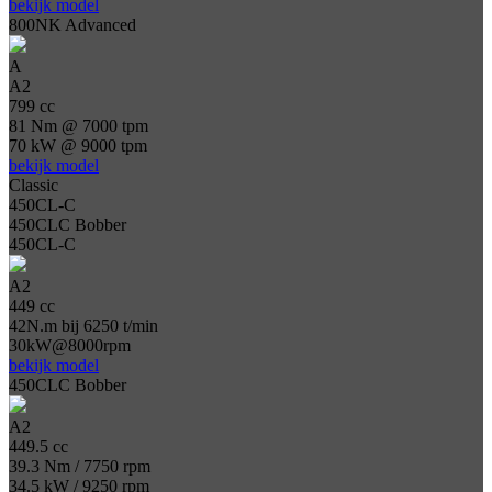
bekijk model
800NK Advanced
A
A2
799 cc
81 Nm @ 7000 tpm
70 kW @ 9000 tpm
bekijk model
Classic
450CL-C
450CLC Bobber
450CL-C
A2
449 cc
42N.m bij 6250 t/min
30kW@8000rpm
bekijk model
450CLC Bobber
A2
449.5 cc
39.3 Nm / 7750 rpm
34.5 kW / 9250 rpm