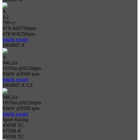
A
A2
799 cc
87N.M/6750rpm
67KW/8250rpm
bekijk model
1000MT-X
A
946,2cc
105Nm @6250tpm
83kW @8500 tpm
bekijk model
1000MT-X GT
946,2cc
105Nm @6250tpm
83kW @8500 tpm
bekijk model
Sport Racing
450SR TC
675SR-R
450SR TC