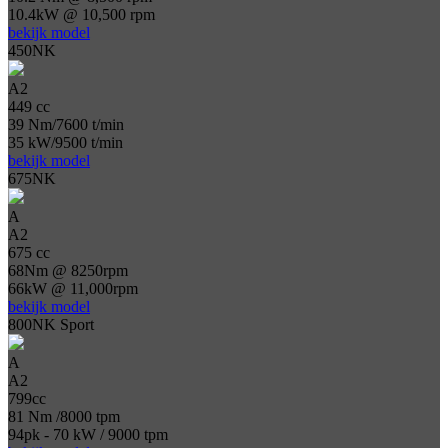
10.4kW @ 10,500 rpm
bekijk model
450NK
A2
449 cc
39 Nm/7600 t/min
35 kW/9500 t/min
bekijk model
675NK
A
A2
675 cc
68Nm @ 8250rpm
66kW @ 11,000rpm
bekijk model
800NK Sport
A
A2
799cc
81 Nm /8000 tpm
94pk - 70 kW / 9000 tpm