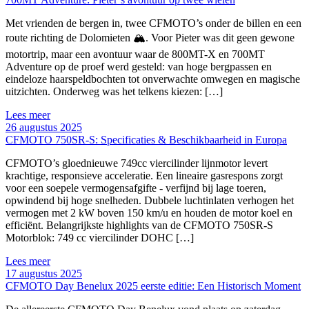
Met vrienden de bergen in, twee CFMOTO’s onder de billen en een
route richting de Dolomieten 🏔️. Voor Pieter was dit geen gewone
motortrip, maar een avontuur waar de 800MT-X en 700MT
Adventure op de proef werd gesteld: van hoge bergpassen en
eindeloze haarspeldbochten tot onverwachte omwegen en magische
uitzichten. Onderweg was het telkens kiezen: […]
Lees meer
26 augustus 2025
CFMOTO 750SR-S: Specificaties & Beschikbaarheid in Europa
CFMOTO’s gloednieuwe 749cc viercilinder lijnmotor levert
krachtige, responsieve acceleratie. Een lineaire gasrespons zorgt
voor een soepele vermogensafgifte - verfijnd bij lage toeren,
opwindend bij hoge snelheden. Dubbele luchtinlaten verhogen het
vermogen met 2 kW boven 150 km/u en houden de motor koel en
efficiënt. Belangrijkste highlights van de CFMOTO 750SR-S
Motorblok: 749 cc viercilinder DOHC […]
Lees meer
17 augustus 2025
CFMOTO Day Benelux 2025 eerste editie: Een Historisch Moment