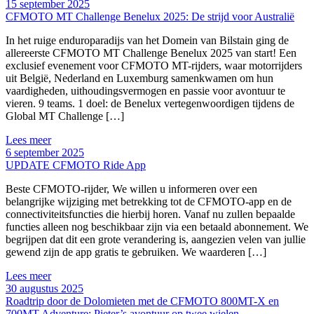
15 september 2025
CFMOTO MT Challenge Benelux 2025: De strijd voor Australië
In het ruige enduroparadijs van het Domein van Bilstain ging de
allereerste CFMOTO MT Challenge Benelux 2025 van start! Een
exclusief evenement voor CFMOTO MT-rijders, waar motorrijders
uit België, Nederland en Luxemburg samenkwamen om hun
vaardigheden, uithoudingsvermogen en passie voor avontuur te
vieren. 9 teams. 1 doel: de Benelux vertegenwoordigen tijdens de
Global MT Challenge […]
Lees meer
6 september 2025
UPDATE CFMOTO Ride App
Beste CFMOTO-rijder, We willen u informeren over een
belangrijke wijziging met betrekking tot de CFMOTO-app en de
connectiviteitsfuncties die hierbij horen. Vanaf nu zullen bepaalde
functies alleen nog beschikbaar zijn via een betaald abonnement. We
begrijpen dat dit een grote verandering is, aangezien velen van jullie
gewend zijn de app gratis te gebruiken. We waarderen […]
Lees meer
30 augustus 2025
Roadtrip door de Dolomieten met de CFMOTO 800MT-X en
700MT Adventure: Pieter’s avontuur op twee wielen