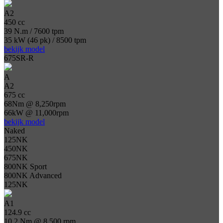
A2
450 cc
39 N.m / 7600 tpm
35 kW (46 pk) / 8500 tpm
bekijk model
675SR-R
A
A2
675 cc
68Nm @ 8,250rpm
66kW @ 11,000rpm
bekijk model
Naked
125NK
450NK
675NK
800NK Sport
800NK Advanced
125NK
A1
124.9 cc
10.2 Nm @ 8,500 rpm