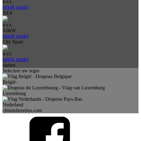
n.v.t.
bekijk model
AE4
n.v.t.
3.0kW
bekijk model
City Sport
n.v.t.
bekijk model
sluiten
Selecteer uw regio
België-
Luxemburg
Nederland
cfmotobenelux.com