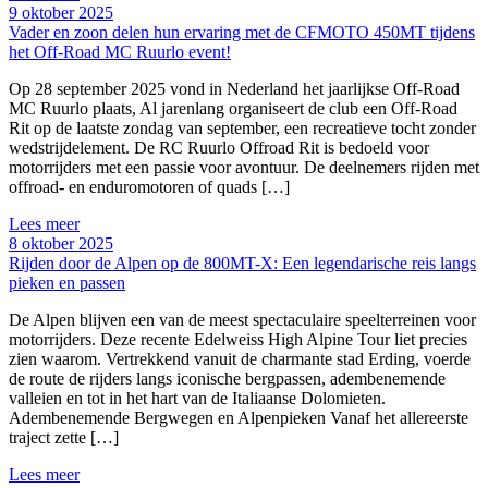
9 oktober 2025
Vader en zoon delen hun ervaring met de CFMOTO 450MT tijdens
het Off-Road MC Ruurlo event!
Op 28 september 2025 vond in Nederland het jaarlijkse Off-Road
MC Ruurlo plaats, Al jarenlang organiseert de club een Off-Road
Rit op de laatste zondag van september, een recreatieve tocht zonder
wedstrijdelement. De RC Ruurlo Offroad Rit is bedoeld voor
motorrijders met een passie voor avontuur. De deelnemers rijden met
offroad- en enduromotoren of quads […]
Lees meer
8 oktober 2025
Rijden door de Alpen op de 800MT-X: Een legendarische reis langs
pieken en passen
De Alpen blijven een van de meest spectaculaire speelterreinen voor
motorrijders. Deze recente Edelweiss High Alpine Tour liet precies
zien waarom. Vertrekkend vanuit de charmante stad Erding, voerde
de route de rijders langs iconische bergpassen, adembenemende
valleien en tot in het hart van de Italiaanse Dolomieten.
Adembenemende Bergwegen en Alpenpieken Vanaf het allereerste
traject zette […]
Lees meer