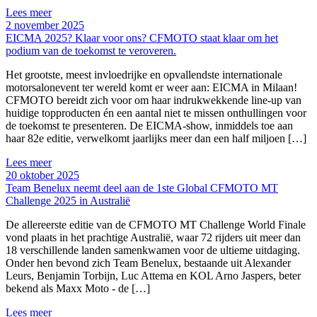
Lees meer
2 november 2025
EICMA 2025? Klaar voor ons? CFMOTO staat klaar om het
podium van de toekomst te veroveren.
Het grootste, meest invloedrijke en opvallendste internationale
motorsalonevent ter wereld komt er weer aan: EICMA in Milaan!
CFMOTO bereidt zich voor om haar indrukwekkende line-up van
huidige topproducten én een aantal niet te missen onthullingen voor
de toekomst te presenteren. De EICMA-show, inmiddels toe aan
haar 82e editie, verwelkomt jaarlijks meer dan een half miljoen […]
Lees meer
20 oktober 2025
Team Benelux neemt deel aan de 1ste Global CFMOTO MT
Challenge 2025 in Australië
De allereerste editie van de CFMOTO MT Challenge World Finale
vond plaats in het prachtige Australië, waar 72 rijders uit meer dan
18 verschillende landen samenkwamen voor de ultieme uitdaging.
Onder hen bevond zich Team Benelux, bestaande uit Alexander
Leurs, Benjamin Torbijn, Luc Attema en KOL Arno Jaspers, beter
bekend als Maxx Moto - de […]
Lees meer