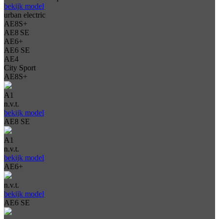
bekijk model
urban electric
AE8S+
AE8 SE
AE6+
AE6 SE
AE4
City Sport
AE8S+
A1
n.v.t.
bekijk model
AE8 SE
A1
n.v.t.
bekijk model
AE6+
n.v.t.
bekijk model
AE6 SE