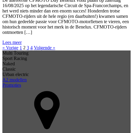
De allereerste CFMOTO Day Benelux vond plaats op zaterdag
16/08/2025 op het legendarische Circuit de Spa-Francorchamps, en
het werd niets minder dan een enorm succes! Honderden trotse
CFMOTO-rijders uit de hele regio (en daarbuiten!) kwamen samen
om hun gedeelde passie voor CFMOTO-motorfietsen te vieren, een
historisch moment voor het merk in de Benelux. CFMOTO-rijders
ontmoetten […]
Lees meer
« Vorige
1
2
3
4
Volgende »
Multi Touring
Sport Racing
Naked
Classic
Urban electric
A2 modellen
Promoties