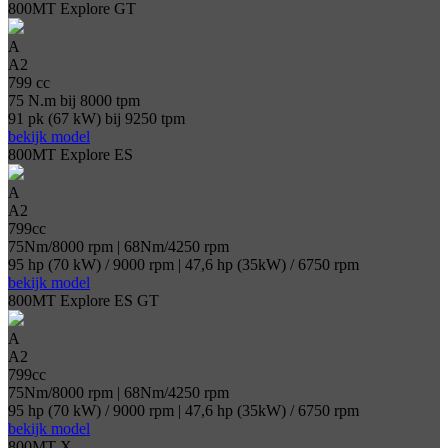
800MT Explore GT
A
A2
799 cc
75 N.m bij 8000 tpm
91 pk (67 kW) bij 9250 tpm
bekijk model
800MT Explore ES
A
A2
799cc
75Nm/8000 rpm | 68Nm/4250 rpm
95 hp (70 kW) / 9000 rpm | 47,6 hp (35kW) / 6750 rpm
bekijk model
800MT Explore ES GT
A
A2
799cc
75Nm/8000 rpm | 68Nm/4250 rpm
95 hp (70 kW) / 9000 rpm | 47,6 hp (35kW) / 6750 rpm
bekijk model
800MT-X