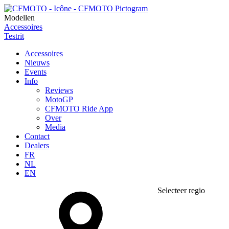
Modellen
Accessoires
Testrit
Accessoires
Nieuws
Events
Info
Reviews
MotoGP
CFMOTO Ride App
Over
Media
Contact
Dealers
FR
NL
EN
Selecteer regio