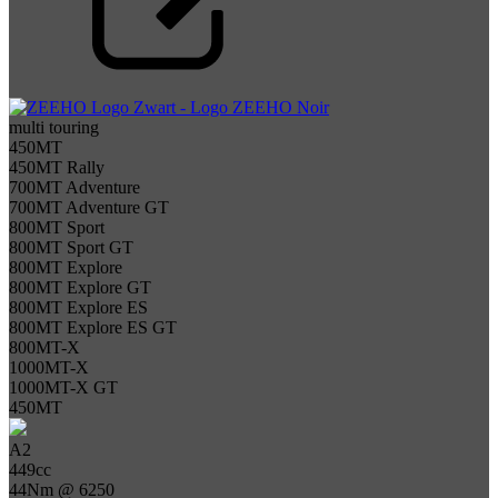
multi touring
450MT
450MT Rally
700MT Adventure
700MT Adventure GT
800MT Sport
800MT Sport GT
800MT Explore
800MT Explore GT
800MT Explore ES
800MT Explore ES GT
800MT-X
1000MT-X
1000MT-X GT
450MT
A2
449cc
44Nm @ 6250