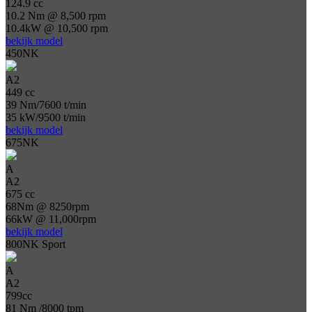
124.9 cc
10.2 Nm @ 8,500 rpm
10.4kW @ 10,500 rpm
bekijk model
450NK
A2
449 cc
39 Nm/7600 t/min
35 kW/9500 t/min
bekijk model
675NK
A
A2
675 cc
68Nm @ 8250rpm
66kW @ 11,000rpm
bekijk model
800NK Sport
A
A2
799cc
81 Nm /8000 tpm