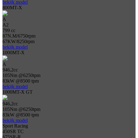
bekijk model
800MT-X
A
A2
799 cc
87N.M/6750rpm
67KW/8250rpm
bekijk model
1000MT-X
A
946,2cc
105Nm @6250tpm
83kW @8500 tpm
bekijk model
1000MT-X GT
946,2cc
105Nm @6250tpm
83kW @8500 tpm
bekijk model
Sport Racing
450SR TC
675SR-R