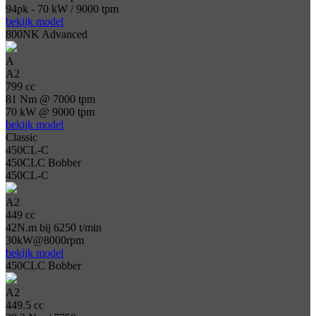
94pk - 70 kW / 9000 tpm
bekijk model
800NK Advanced
A
A2
799 cc
81 Nm @ 7000 tpm
70 kW @ 9000 tpm
bekijk model
Classic
450CL-C
450CLC Bobber
450CL-C
A2
449 cc
42N.m bij 6250 t/min
30kW@8000rpm
bekijk model
450CLC Bobber
A2
449.5 cc