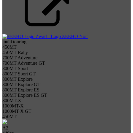
multi touring
450MT
450MT Rally
700MT Adventure
700MT Adventure GT
800MT Sport
800MT Sport GT
800MT Explore
800MT Explore GT
800MT Explore ES
800MT Explore ES GT
800MT-X
1000MT-X
1000MT-X GT
450MT
A2