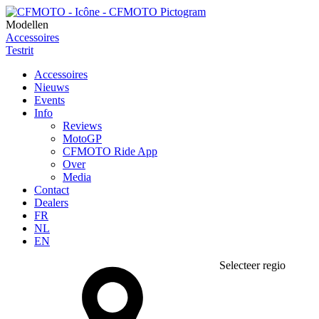
Modellen
Accessoires
Testrit
Accessoires
Nieuws
Events
Info
Reviews
MotoGP
CFMOTO Ride App
Over
Media
Contact
Dealers
FR
NL
EN
Selecteer regio