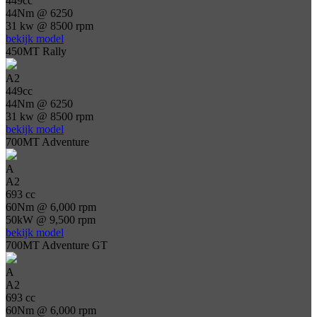
449cc
44Nm @ 6250
31 kw @ 8500 rpm
bekijk model
450MT Rally
A2
449cc
44Nm @ 6250
31 kw @ 8500 rpm
bekijk model
700MT Adventure
A
A2
693 cc
60Nm @ 6,000 rpm
50kW @ 9,500 rpm
bekijk model
700MT Adventure GT
A
A2
693 cc
60Nm @ 6,000 rpm