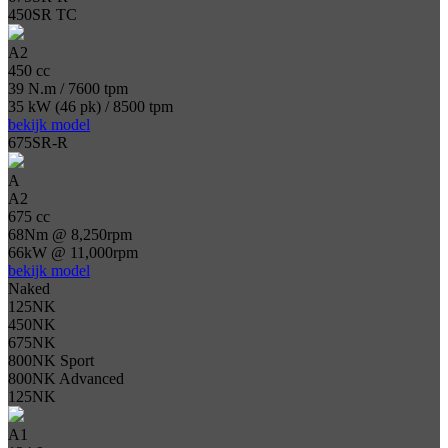
450SR TC
A2
450 cc
39 N.m / 7600 tpm
35 kW (46 pk) / 8500 tpm
bekijk model
675SR-R
A
A2
675 cc
68Nm @ 8,250rpm
66kW @ 11,000rpm
bekijk model
Naked
125NK
450NK
675NK
800NK Sport
800NK Advanced
125NK
A1