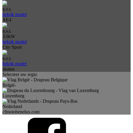
n.v.t.
bekijk model
AE4
n.v.t.
3.0kW
bekijk model
City Sport
n.v.t.
bekijk model
sluiten
Selecteer uw regio
België-
Luxemburg
Nederland
cfmotobenelux.com