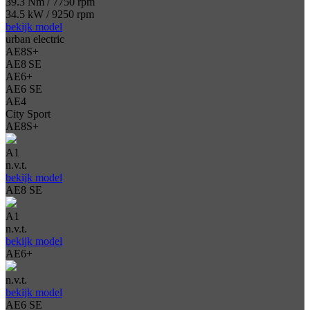
39.3 Nm / 7750 rpm
34.5 kW / 9250 rpm
bekijk model
urban electric
AE8S+
AE8 SE
AE6+
AE6 SE
AE4
City Sport
AE8S+
A1
n.v.t.
bekijk model
AE8 SE
A1
n.v.t.
bekijk model
AE6+
n.v.t.
bekijk model
AE6 SE