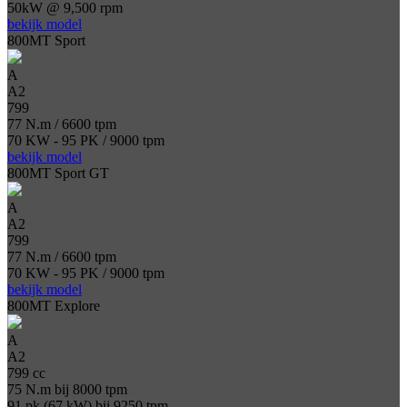
50kW @ 9,500 rpm
bekijk model
800MT Sport
A
A2
799
77 N.m / 6600 tpm
70 KW - 95 PK / 9000 tpm
bekijk model
800MT Sport GT
A
A2
799
77 N.m / 6600 tpm
70 KW - 95 PK / 9000 tpm
bekijk model
800MT Explore
A
A2
799 cc
75 N.m bij 8000 tpm
91 pk (67 kW) bij 9250 tpm