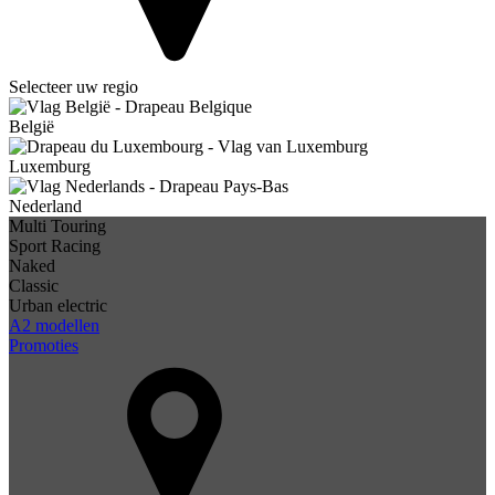
Selecteer uw regio
België
Luxemburg
Nederland
Multi Touring
Sport Racing
Naked
Classic
Urban electric
A2 modellen
Promoties