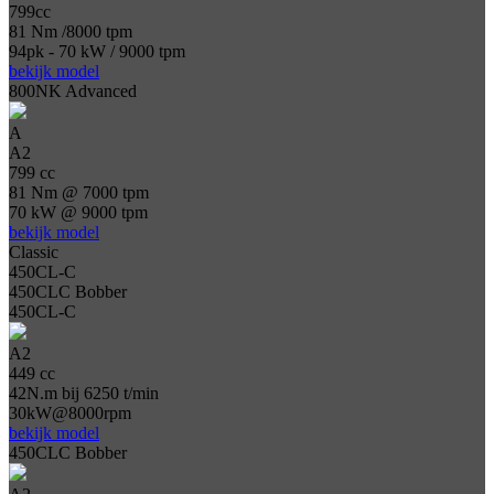
799cc
81 Nm /8000 tpm
94pk - 70 kW / 9000 tpm
bekijk model
800NK Advanced
A
A2
799 cc
81 Nm @ 7000 tpm
70 kW @ 9000 tpm
bekijk model
Classic
450CL-C
450CLC Bobber
450CL-C
A2
449 cc
42N.m bij 6250 t/min
30kW@8000rpm
bekijk model
450CLC Bobber