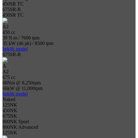
450SR TC
675SR-R
450SR TC
A2
450 cc
39 N.m / 7600 tpm
35 kW (46 pk) / 8500 tpm
bekijk model
675SR-R
A
A2
675 cc
68Nm @ 8,250rpm
66kW @ 11,000rpm
bekijk model
Naked
125NK
450NK
675NK
800NK Sport
800NK Advanced
125NK