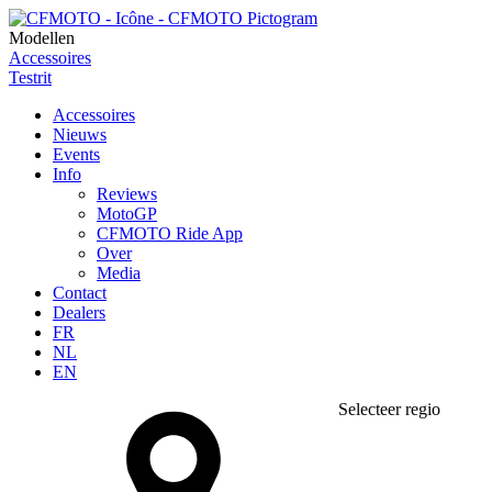
Modellen
Accessoires
Testrit
Accessoires
Nieuws
Events
Info
Reviews
MotoGP
CFMOTO Ride App
Over
Media
Contact
Dealers
FR
NL
EN
Selecteer regio