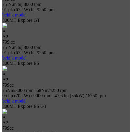
75 N.m bij 8000 tpm
91 pk (67 kW) bij 9250 tpm
bekijk model
800MT Explore GT
A
A2
799 cc
75 N.m bij 8000 tpm
91 pk (67 kW) bij 9250 tpm
bekijk model
800MT Explore ES
A
A2
799cc
75Nm/8000 rpm | 68Nm/4250 rpm
95 hp (70 kW) / 9000 rpm | 47,6 hp (35kW) / 6750 rpm
bekijk model
800MT Explore ES GT
A
A2
799cc