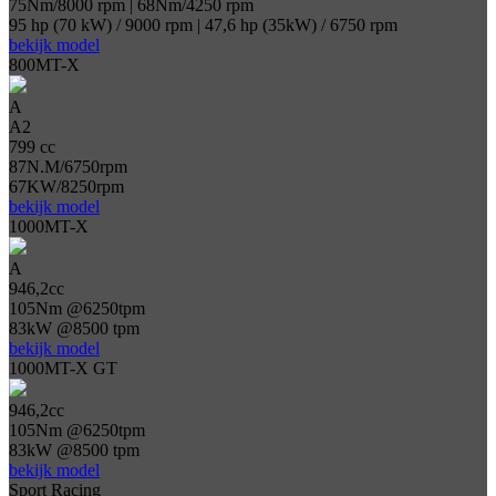
75Nm/8000 rpm | 68Nm/4250 rpm
95 hp (70 kW) / 9000 rpm | 47,6 hp (35kW) / 6750 rpm
bekijk model
800MT-X
A
A2
799 cc
87N.M/6750rpm
67KW/8250rpm
bekijk model
1000MT-X
A
946,2cc
105Nm @6250tpm
83kW @8500 tpm
bekijk model
1000MT-X GT
946,2cc
105Nm @6250tpm
83kW @8500 tpm
bekijk model
Sport Racing