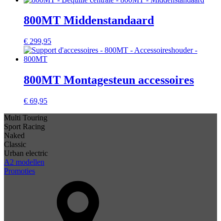
800MT Middenstandaard
€
299,95
800MT Montagesteun accessoires
€
69,95
Multi Touring
Sport Racing
Naked
Classic
Urban electric
A2 modellen
Promoties