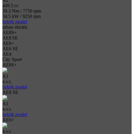
A2
449.5 cc
39.3 Nm / 7750 rpm
34.5 kW / 9250 rpm
bekijk model
urban electric
AE8S+
AE8 SE
AE6+
AE6 SE
AE4
City Sport
AE8S+
A1
n.v.t.
bekijk model
AE8 SE
A1
n.v.t.
bekijk model
AE6+
n.v.t.