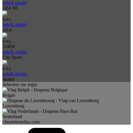
bekijk model
AE6 SE
n.v.t.
bekijk model
AE4
n.v.t.
3.0kW
bekijk model
City Sport
n.v.t.
bekijk model
sluiten
Selecteer uw regio
België-
Luxemburg
Nederland
cfmotobenelux.com