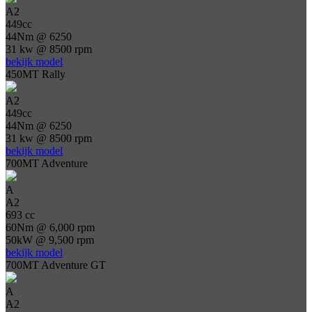
A2
449cc
44Nm @ 6250
31 kw @ 8500 rpm
bekijk model
450MT Rally
A2
449cc
44Nm @ 6250
31 kw @ 8500 rpm
bekijk model
700MT Adventure
A
A2
693 cc
60Nm @ 6,000 rpm
50kW @ 9,500 rpm
bekijk model
700MT Adventure GT
A
A2