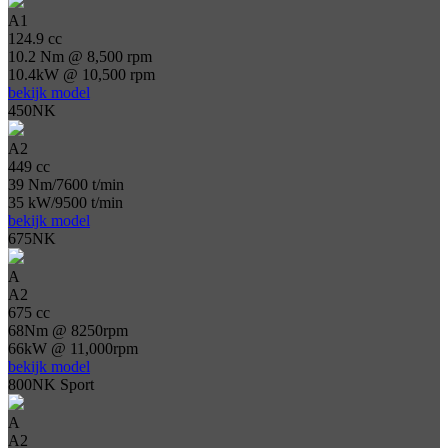
A1
124.9 cc
10.2 Nm @ 8,500 rpm
10.4kW @ 10,500 rpm
bekijk model
450NK
A2
449 cc
39 Nm/7600 t/min
35 kW/9500 t/min
bekijk model
675NK
A
A2
675 cc
68Nm @ 8250rpm
66kW @ 11,000rpm
bekijk model
800NK Sport
A
A2