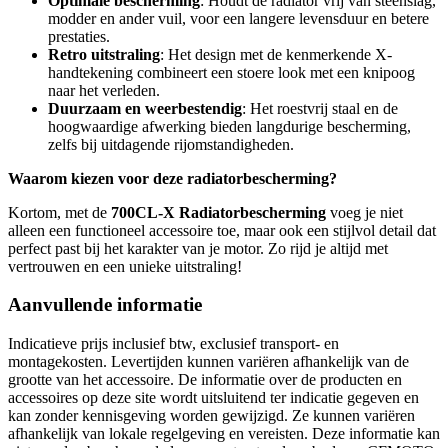
Optimale bescherming
: Houdt de radiator vrij van steenslag,
modder en ander vuil, voor een langere levensduur en betere
prestaties.
Retro uitstraling
: Het design met de kenmerkende X-
handtekening combineert een stoere look met een knipoog
naar het verleden.
Duurzaam en weerbestendig
: Het roestvrij staal en de
hoogwaardige afwerking bieden langdurige bescherming,
zelfs bij uitdagende rijomstandigheden.
Waarom kiezen voor deze radiatorbescherming?
Kortom, met de
700CL-X Radiatorbescherming
voeg je niet
alleen een functioneel accessoire toe, maar ook een stijlvol detail dat
perfect past bij het karakter van je motor. Zo rijd je altijd met
vertrouwen en een unieke uitstraling!
Aanvullende informatie
Indicatieve prijs inclusief btw, exclusief transport- en
montagekosten. Levertijden kunnen variëren afhankelijk van de
grootte van het accessoire. De informatie over de producten en
accessoires op deze site wordt uitsluitend ter indicatie gegeven en
kan zonder kennisgeving worden gewijzigd. Ze kunnen variëren
afhankelijk van lokale regelgeving en vereisten. Deze informatie kan