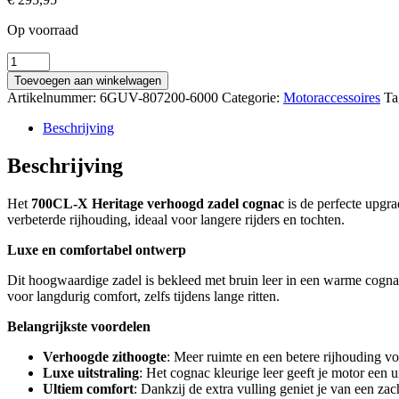
Op voorraad
700Cl-
X
Toevoegen aan winkelwagen
Heritage
Artikelnummer:
6GUV-807200-6000
Categorie:
Motoraccessoires
Ta
verhoogd
zadel
Beschrijving
cognac
aantal
Beschrijving
Het
700CL-X Heritage verhoogd zadel cognac
is de perfecte upgra
verbeterde rijhouding, ideaal voor langere rijders en tochten.
Luxe en comfortabel ontwerp
Dit hoogwaardige zadel is bekleed met bruin leer in een warme cognac t
voor langdurig comfort, zelfs tijdens lange ritten.
Belangrijkste voordelen
Verhoogde zithoogte
: Meer ruimte en een betere rijhouding vo
Luxe uitstraling
: Het cognac kleurige leer geeft je motor een u
Ultiem comfort
: Dankzij de extra vulling geniet je van een za