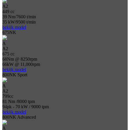
A2
449 cc
39 Nm/7600 t/min
35 kW/9500 t/min
bekijk model
675NK
A
A2
675 cc
68Nm @ 8250rpm
66kW @ 11,000rpm
bekijk model
800NK Sport
A
A2
799cc
81 Nm /8000 tpm
94pk - 70 kW / 9000 tpm
bekijk model
800NK Advanced
A