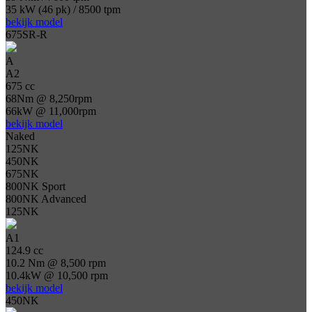
35 kW (46 pk) / 8500 tpm
bekijk model
675SR-R
A
A2
675 cc
68Nm @ 8,250rpm
66kW @ 11,000rpm
bekijk model
Naked
125NK
450NK
675NK
800NK Sport
800NK Advanced
125NK
A1
124.9 cc
10.2 Nm @ 8,500 rpm
10.4kW @ 10,500 rpm
bekijk model
450NK