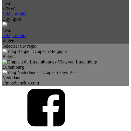
n.v.t.
3.0kW
bekijk model
City Sport
n.v.t.
bekijk model
sluiten
Selecteer uw regio
België-
Luxemburg
Nederland
cfmotobenelux.com