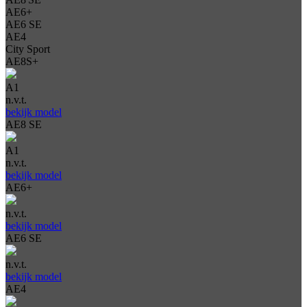
AE6+
AE6 SE
AE4
City Sport
AE8S+
A1
n.v.t.
bekijk model
AE8 SE
A1
n.v.t.
bekijk model
AE6+
n.v.t.
bekijk model
AE6 SE
n.v.t.
bekijk model
AE4