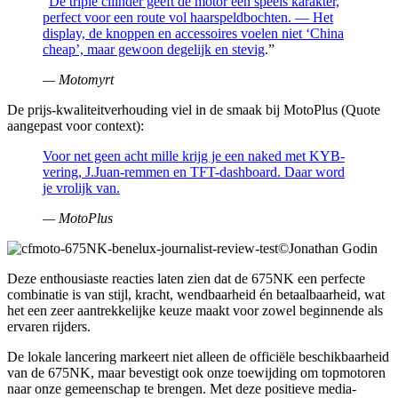
"
De triple cilinder geeft de motor een speels karakter,
perfect voor een route vol haarspeldbochten. — Het
display, de knoppen en accessoires voelen niet ‘China
cheap’, maar gewoon degelijk en stevig
.”
— Motomyrt
De prijs-kwaliteitverhouding viel in de smaak bij MotoPlus (Quote
aangepast voor context):
Voor net geen acht mille krijg je een naked met KYB-
vering, J.Juan-remmen en TFT-dashboard. Daar word
je vrolijk van.
— MotoPlus
©Jonathan Godin
Deze enthousiaste reacties laten zien dat de 675NK een perfecte
combinatie is van stijl, kracht, wendbaarheid én betaalbaarheid, wat
het een zeer aantrekkelijke keuze maakt voor zowel beginnende als
ervaren rijders.
De lokale lancering markeert niet alleen de officiële beschikbaarheid
van de 675NK, maar bevestigt ook onze toewijding om topmotoren
naar onze gemeenschap te brengen. Met deze positieve media-