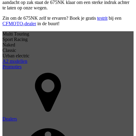
aandacht op zak staat de 675NK klaar om een sterke indruk achter
te laten op onze wegen.
Zin om de 675NK zelf te ervaren? Boek je gratis
testrit
bij een
CFMOTO-dealer
in de buurt!
Multi Touring
Sport Racing
Naked
Classic
Urban electric
A2 modellen
Promoties
Dealers