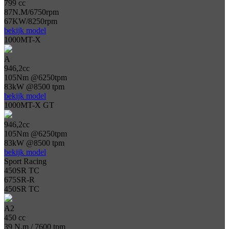
799 cc
87N.M/6750rpm
67KW/8250rpm
bekijk model
1000MT-X
A
946,2cc
105Nm @6250tpm
83kW @8500 tpm
bekijk model
1000MT-X GT
946,2cc
105Nm @6250tpm
83kW @8500 tpm
bekijk model
Sport Racing
450SR TC
675SR-R
450SR TC
A2
450 cc
39 N.m / 7600 tpm