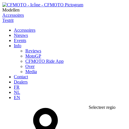
Modellen
Accessoires
Testrit
Accessoires
Nieuws
Events
Info
Reviews
MotoGP
CFMOTO Ride App
Over
Media
Contact
Dealers
FR
NL
EN
Selecteer regio