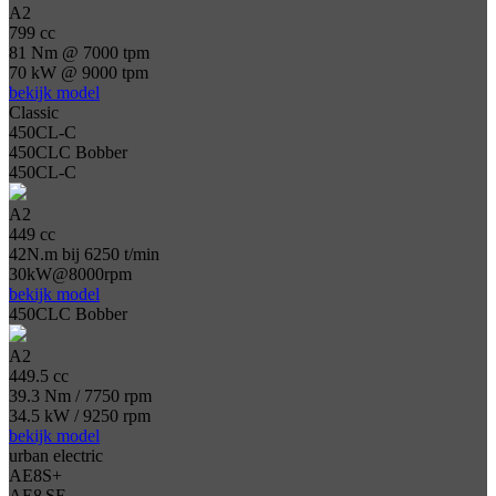
A2
799 cc
81 Nm @ 7000 tpm
70 kW @ 9000 tpm
bekijk model
Classic
450CL-C
450CLC Bobber
450CL-C
A2
449 cc
42N.m bij 6250 t/min
30kW@8000rpm
bekijk model
450CLC Bobber
A2
449.5 cc
39.3 Nm / 7750 rpm
34.5 kW / 9250 rpm
bekijk model
urban electric
AE8S+
AE8 SE