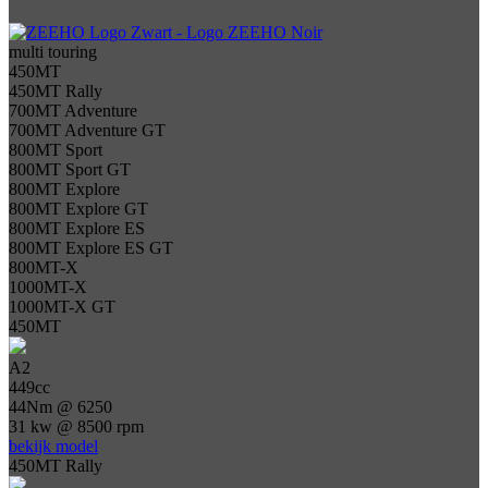
multi touring
450MT
450MT Rally
700MT Adventure
700MT Adventure GT
800MT Sport
800MT Sport GT
800MT Explore
800MT Explore GT
800MT Explore ES
800MT Explore ES GT
800MT-X
1000MT-X
1000MT-X GT
450MT
A2
449cc
44Nm @ 6250
31 kw @ 8500 rpm
bekijk model
450MT Rally